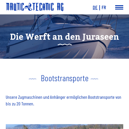
DE
FR
News & Events
Boote
Die Werft an den Juraseen
Motoren
Angebote
Dienstleistungen
Werft
Charity
Links
Bootstransporte
Unsere Zugmaschinen und Anhänger ermöglichen Bootstransporte von
bis zu 20 Tonnen.