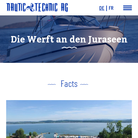
DE
FR
News & Events
Boote
Die Werft an den Juraseen
Motoren
Angebote
Dienstleistungen
Werft
Charity
Links
Facts