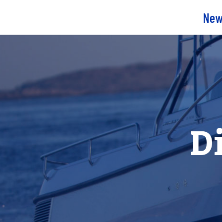
New
D