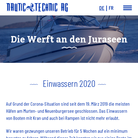
DE
FR
News & Events
Boote
Die Werft an den Juraseen
Motoren
Angebote
Dienstleistungen
Werft
Charity
Links
Einwassern 2020
Auf Grund der Corona-Situation sind seit dem 19. März 2019 die meisten
Häfen am Murten- und Neuenburgersee geschlossen. Das Einwassern
von Booten mit Kran und auch bei Rampen ist nicht mehr erlaubt.
Wir waren gezwungen unseren Betrieb für 5 Wochen auf ein minimum
herunter zu fahren. Während dieser Zeit konnten wir nur einige Boote im