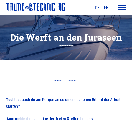
DE
FR
News & Events
Boote
Die Werft an den Juraseen
Motoren
Angebote
Dienstleistungen
Werft
Charity
Links
Möchtest auch du am Morgen an so einem schönen Ort mit der Arbeit
starten?
Dann melde dich auf eine der
freien Stellen
bei uns!