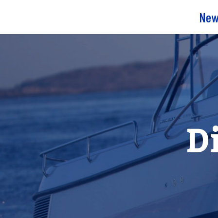
New
D