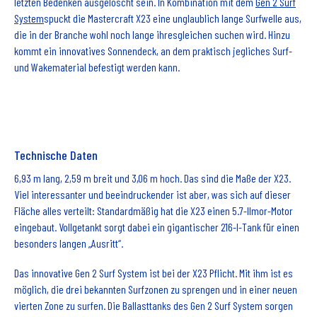
letzten Bedenken ausgelöscht sein. In Kombination mit dem
Gen 2 Surf
System
spuckt die Mastercraft X23 eine unglaublich lange Surfwelle aus,
die in der Branche wohl noch lange ihresgleichen suchen wird. Hinzu
kommt ein innovatives Sonnendeck, an dem praktisch jegliches Surf-
und Wakematerial befestigt werden kann.
Technische Daten
6,93 m lang, 2,59 m breit und 3,06 m hoch. Das sind die Maße der X23.
Viel interessanter und beeindruckender ist aber, was sich auf dieser
Fläche alles verteilt: Standardmäßig hat die X23 einen 5.7-Ilmor-Motor
eingebaut. Vollgetankt sorgt dabei ein gigantischer 216-l-Tank für einen
besonders langen „Ausritt“.
Das innovative Gen 2 Surf System ist bei der X23 Pflicht. Mit ihm ist es
möglich, die drei bekannten Surfzonen zu sprengen und in einer neuen
vierten Zone zu surfen. Die Ballasttanks des Gen 2 Surf System sorgen