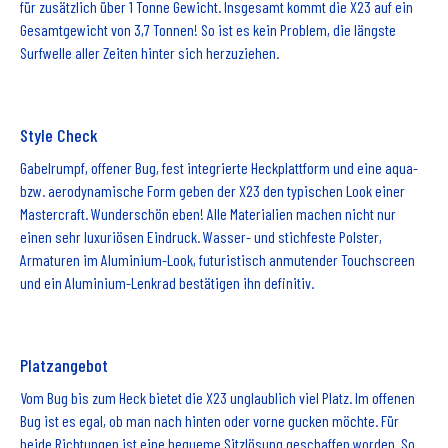
für zusätzlich über 1 Tonne Gewicht. Insgesamt kommt die X23 auf ein
Gesamtgewicht von 3,7 Tonnen! So ist es kein Problem, die längste
Surfwelle aller Zeiten hinter sich herzuziehen.
Style Check
Gabelrumpf, offener Bug, fest integrierte Heckplattform und eine aqua-
bzw. aerodynamische Form geben der X23 den typischen Look einer
Mastercraft. Wunderschön eben! Alle Materialien machen nicht nur
einen sehr luxuriösen Eindruck. Wasser- und stichfeste Polster,
Armaturen im Aluminium-Look, futuristisch anmutender Touchscreen
und ein Aluminium-Lenkrad bestätigen ihn definitiv.
Platzangebot
Vom Bug bis zum Heck bietet die X23 unglaublich viel Platz. Im offenen
Bug ist es egal, ob man nach hinten oder vorne gucken möchte. Für
beide Richtungen ist eine bequeme Sitzlösung geschaffen worden. So