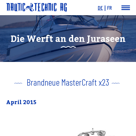
DE
FR
News & Events
Boote
Die Werft an den Juraseen
Motoren
Angebote
Dienstleistungen
Werft
Charity
Links
Brandneue MasterCraft x23
April 2015