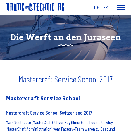
DE
FR
News & Events
Boote
Die Werft an den Juraseen
Motoren
Angebote
Dienstleistungen
Werft
Charity
Links
Mastercraft Service School 2017
Mastercraft Service School
Mastercraft Service School Switzerland 2017
Mark Southgate (MasterCraft), Oliver Ray (Ilmor) und Louise Cowley
(MasterCraft Administration) vom Factory-Team waren zu Gast und