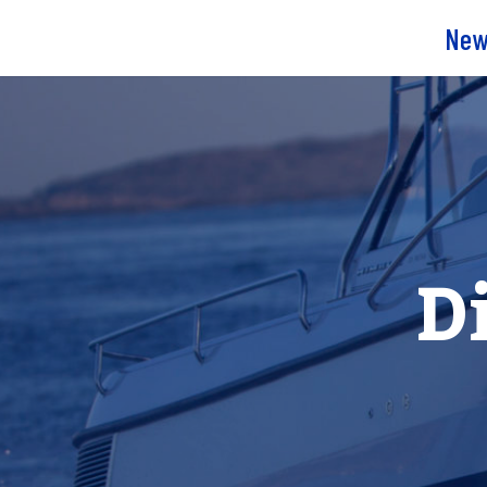
New
D