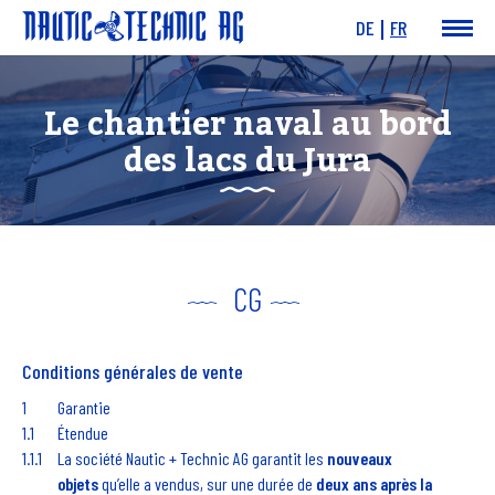
DE
FR
News & Events
Bateaux
Le chantier naval au bord
Moteurs
Offres
des lacs du Jura
Service
Chantier
Charity
Links
CG
Conditions générales de vente
Garantie
Étendue
La société Nautic + Technic AG garantit les
nouveaux
objets
qu’elle a vendus, sur une durée de
deux ans après la