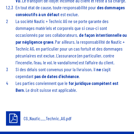
VD.
Le transport de l’objet incombe au client et reste à sa charge.
En tout état de cause, toute responsabilité pour
des
dommages
consécutifs à un défaut
est exclue.
La société Nautic + Technic AG ne se porte garante des
dommages matériels et corporels que si ceux-ci sont
occasionnés par ses collaborateurs,
de façon intentionnelle ou
par négligence grave
. Par ailleurs, la responsabilité de Nautic +
Technic AG, en particulier pour un cas fortuit et des dommages
pécuniaires est exclue. L’assurance (en particulier, contre
l’incendie, l’eau, le vol, le vandalisme) est l’affaire du client.
Si des délais sont convenus pour la livraison, il
ne
s’agit
cependant
pas de dates d’échéance
.
Les parties conviennent que le
for juridique compétent est
Bern
. Le droit suisse est applicable.
CG_Nautic___Technic_AG.pdf